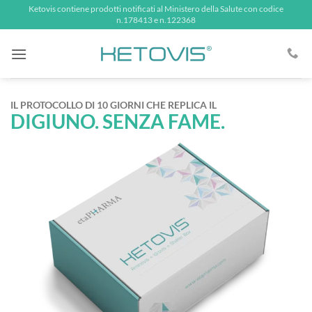
Salta
Ketovis contiene prodotti notificati al Ministero della Salute con codice
n.178413 e n.122368
ai
contenuti
IL PROTOCOLLO DI 10 GIORNI CHE REPLICA IL
DIGIUNO. SENZA FAME.