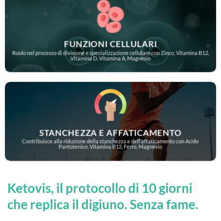
FUNZIONI CELLULARI
Ruolo nel processo di divisione e specializzazione cellulare con Zinco, Vitamina B12,
Vitamina D, Vitamina A, Magnesio
STANCHEZZA E AFFATICAMENTO
Contribuisce alla riduzione della stanchezza e dell’aﬀaticamento con Acido
Pantotenico, Vitamina B12, Ferro, Magnesio
Ketovis, il protocollo di 10 giorni
che replica il digiuno. Senza fame.