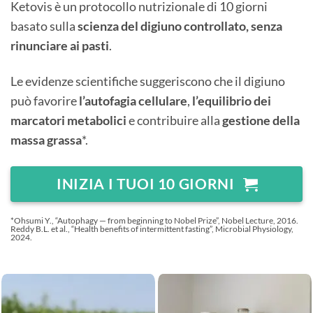
Ketovis è un protocollo nutrizionale di 10 giorni
basato sulla
scienza del digiuno controllato, senza
rinunciare ai pasti
.
Le evidenze scientifiche suggeriscono che il digiuno
può favorire
l’autofagia cellulare
,
l’equilibrio dei
marcatori metabolici
e contribuire alla
gestione della
massa grassa
*.
INIZIA I TUOI 10 GIORNI
*Ohsumi Y., “Autophagy — from beginning to Nobel Prize”, Nobel Lecture, 2016.
Reddy B.L. et al., “Health benefits of intermittent fasting”, Microbial Physiology,
2024.