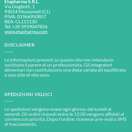
Etapharma S.R.L.
Via Dogliotti, 1
93014 Mussomeli (CL)
PIVA: 01966950857
REA: CL111130
Tel: +39 3939047826
www.etapharma.com
DISCLAIMER
Le informazioni presenti su questo sito non intendono
sostituire il parere di un professionista. Gli integratori
alimentari non sostituiscono una dieta variata ed equilibrata
o uno stile di vita sano.
SPEDIZIONI VELOCI
Le spedizioni vengono evase ogni giorno, dal lunedì al
venerdì. Gli ordini ricevuti entro le 12:00 vengono affidati al
corriere con priorità. Dopo l'ordine, riceverai un'e-mail o SMS
di tracciamento.