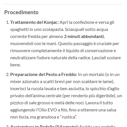
Procedimento
Trattamento del Konjac:
Apri la confezione e versa gli
spaghetti in uno scolapasta. Sciacquali sotto acqua
corrente fredda per almeno
2 minuti abbondanti
,
muovendoli con le mani. Questo passaggio è cruciale per
rimuovere completamente il liquido di conservazione e
neutralizzare l’odore naturale della radice. Lasciali scolare
bene.
Preparazione del Pesto a Freddo:
In un mortaio (o in un
mixer azionato a scatti brevi per non scaldare le lame),
inserisci la rucola lavata e ben asciutta, lo spicchio d’aglio
privato dell’anima centrale (per renderlo più digeribile), un
pizzico di sale grosso e metà delle noci. Lavora il tutto
aggiungendo l’Olio EVO a filo, fino a ottenere una salsa
non liscia, ma granulosa e “rustica”.
Asciugatura in Padella (Il Segreto):
Scalda una padella