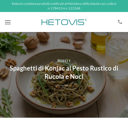
Salta
Ketovis contiene prodotti notificati al Ministero della Salute con codice
n.178413 e n.122368
ai
contenuti
RICETTE
Spaghetti di Konjac al Pesto Rustico di
Rucola e Noci